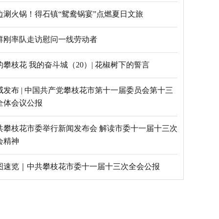
边涮火锅！得石镇“鸳鸯锅宴”点燃夏日文旅
群刚率队走访慰问一线劳动者
的攀枝花 我的奋斗城（20）| 花椒树下的誓言
威发布 | 中国共产党攀枝花市第十一届委员会第十三
全体会议公报
共攀枝花市委举行新闻发布会 解读市委十一届十三次
会精神
图速览｜中共攀枝花市委十一届十三次全会公报