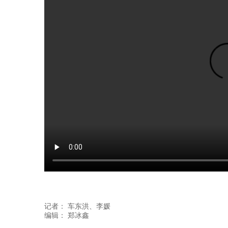
记者：
车东洪
、李媛
编辑：
郑冰鑫