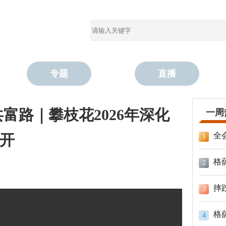
专题
直播
富路｜攀枝花2026年深化
一周
全
开
1
格
2
摔
3
格
4