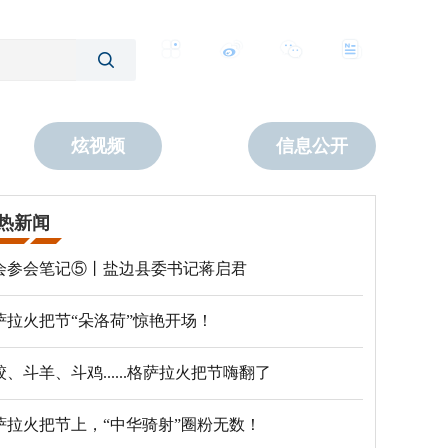
客户端
微博
公众号
数字报
炫视频
信息公开
热新闻
会参会笔记⑤丨盐边县委书记蒋启君
萨拉火把节“朵洛荷”惊艳开场！
跤、斗羊、斗鸡......格萨拉火把节嗨翻了
萨拉火把节上，“中华骑射”圈粉无数！