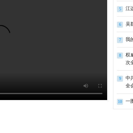
江
5
吴
6
我
7
权
8
次
中
9
全
一
10