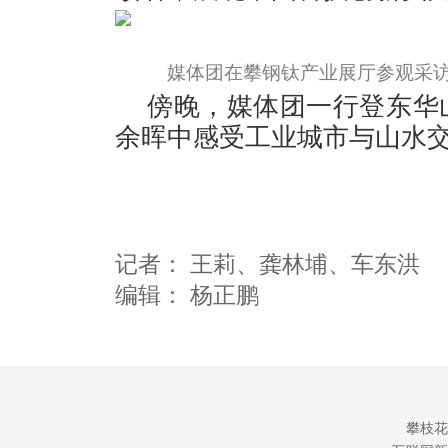
媒体团在攀钢钛产业展厅参观采访
傍晚，媒体团一行登东华
余晖中感受工业城市与山水
记者：
王莉
、龚林埔
、车东洪
编辑：
杨正鹏
攀枝花