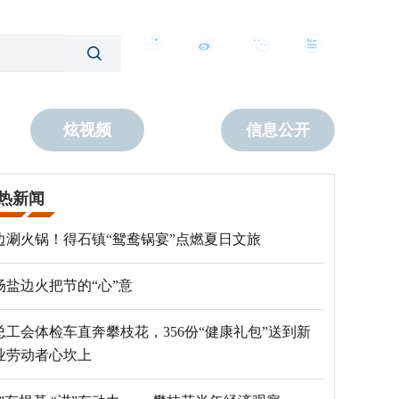
客户端
微博
公众号
数字报
炫视频
信息公开
热新闻
边涮火锅！得石镇“鸳鸯锅宴”点燃夏日文旅
场盐边火把节的“心”意
总工会体检车直奔攀枝花，356份“健康礼包”送到新
业劳动者心坎上