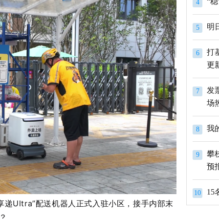
4
明
5
打
6
更
发
7
场
我
8
攀
9
预
1
10
递Ultra”配送机器人正式入驻小区，接手内部末
？