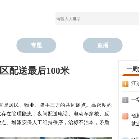
专题
直播
区配送最后100米
一周
江
1
一
2
，一直是居民、物业、骑手三方的共同痛点。高密度的
仅存在管理隐患，夜间配送电话、电动车穿梭、反
省
3
放点、增派安保人工维持秩序，治标不治本，矛盾
就