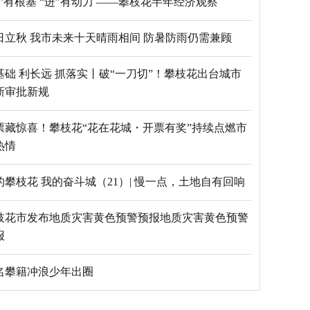
“稳”有根基 “进”有动力 ——攀枝花半年经济观察
日立秋 我市未来十天晴雨相间 防暑防雨仍需兼顾
基础 利长远 抓落实丨破“一刀切”！攀枝花出台城市
新审批新规
票藏惊喜！攀枝花“花在花城・开票有奖”持续点燃市
热情
的攀枝花 我的奋斗城（21）| 慢一点，土地自有回响
枝花市发布地质灾害黄色预警预报地质灾害黄色预警
报
5名攀籍冲浪少年出圈