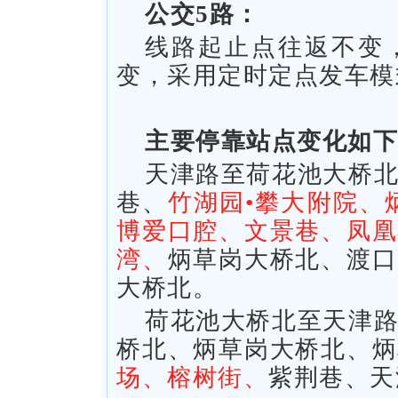
公交5路：
线路起止点往返不变
变，采用定时定点发车模
主要停靠站点变化如下
天津路至荷花池大桥
巷、
竹湖园•攀大附院、
博爱口腔、文景巷、凤凰
湾、
炳草岗大桥北、渡口
大桥北。
荷花池大桥北至天津
桥北、炳草岗大桥北、炳
场、榕树街、
紫荆巷、天