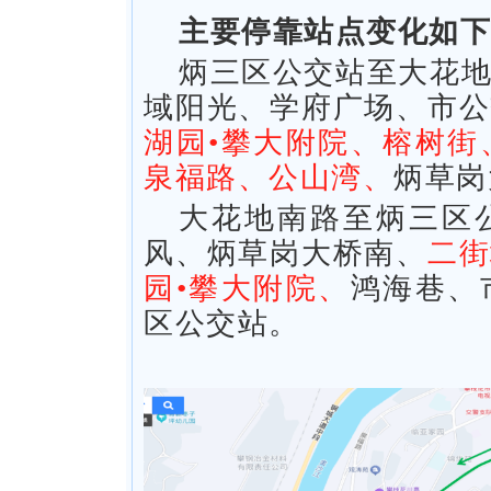
主要停靠站点变化如下
炳三区公交站至大花
域阳光、学府广场、市公
湖园•攀大附院、榕树街
泉福路、公山湾、
炳草岗
大花地南路至炳三区
风、炳草岗大桥南、
二街
园•攀大附院、
鸿海巷、
区公交站。