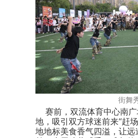
街舞
赛前，双流体育中心南广
地，吸引双方球迷前来“赶
地地标美食香气四溢，让远