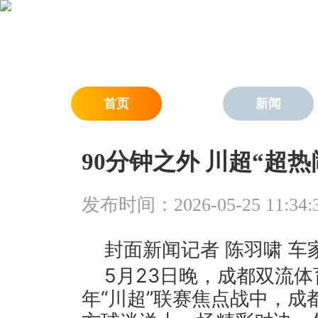
首页
新闻
90分钟之外 川超“超热
发布时间：2026-05-25 11:34:
封面新闻记者 陈羽啸 车
5月23日晚，成都双流体
年“川超”联赛焦点战中，成