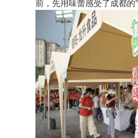
前，先用味蕾感受了成都的“