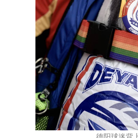
德阳球迷背