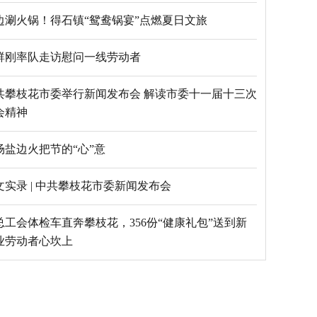
边涮火锅！得石镇“鸳鸯锅宴”点燃夏日文旅
群刚率队走访慰问一线劳动者
共攀枝花市委举行新闻发布会 解读市委十一届十三次
会精神
场盐边火把节的“心”意
文实录 | 中共攀枝花市委新闻发布会
总工会体检车直奔攀枝花，356份“健康礼包”送到新
业劳动者心坎上