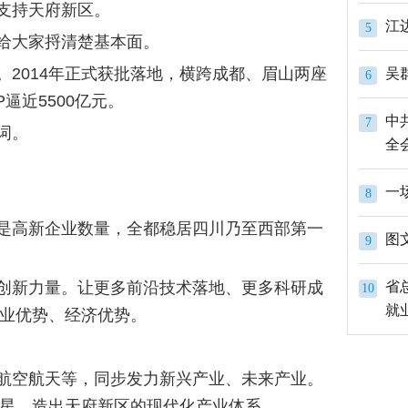
支持天府新区。
江
5
给大家捋清楚基本面。
2014年正式获批落地，横跨成都、眉山两座
吴
6
逼近5500亿元。
中
7
词。
全
一
8
是高新企业数量，全都稳居四川乃至西部第一
图
9
创新力量。让更多前沿技术落地、更多科研成
省
10
就
业优势、经济优势。
航空航天等，同步发力新兴产业、未来产业。
星，造出天府新区的现代化产业体系。