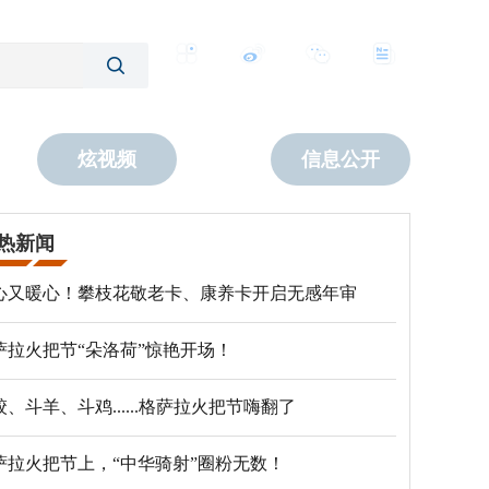
客户端
微博
公众号
数字报
炫视频
信息公开
热新闻
心又暖心！攀枝花敬老卡、康养卡开启无感年审
萨拉火把节“朵洛荷”惊艳开场！
跤、斗羊、斗鸡......格萨拉火把节嗨翻了
萨拉火把节上，“中华骑射”圈粉无数！