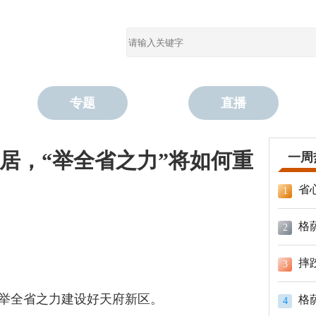
专题
直播
居，“举全省之力”将如何重
一周
省
1
格
2
摔
3
出举全省之力建设好天府新区。
格
4