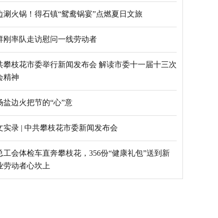
边涮火锅！得石镇“鸳鸯锅宴”点燃夏日文旅
群刚率队走访慰问一线劳动者
共攀枝花市委举行新闻发布会 解读市委十一届十三次
会精神
场盐边火把节的“心”意
文实录 | 中共攀枝花市委新闻发布会
总工会体检车直奔攀枝花，356份“健康礼包”送到新
业劳动者心坎上