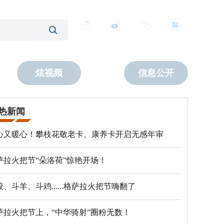
客户端
微博
公众号
数字报
炫视频
信息公开
热新闻
心又暖心！攀枝花敬老卡、康养卡开启无感年审
萨拉火把节“朵洛荷”惊艳开场！
跤、斗羊、斗鸡......格萨拉火把节嗨翻了
萨拉火把节上，“中华骑射”圈粉无数！