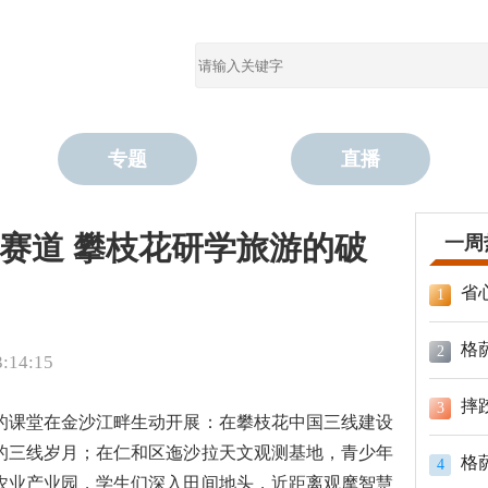
专题
直播
赛道 攀枝花研学旅游的破
一周
省
1
格
2
14:15
摔
3
的课堂在金沙江畔生动开展：在攀枝花中国三线建设
的三线岁月；在仁和区迤沙拉天文观测基地，青少年
格
4
农业产业园，学生们深入田间地头，近距离观摩智慧