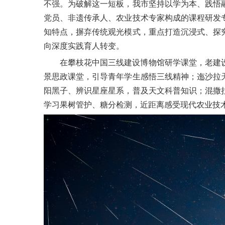
不强。为破解这一短板，我市坚持以学为本、践悟
党员、非遗传承人、农业技术专家构成的课程研发
知特点，摒弃传统观光模式，重点打造沉浸式、探
向深度实践育人转变。
在攀枝花中国三线建设博物馆研学课堂，老建
景思政课堂，引导青年学生感悟三线精神；迤沙拉
阳黑子、辨识星座星系，普及天文科普知识；混撒
学习果树管护、糖分检测，近距离感受现代农业技