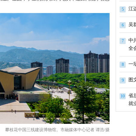
江
5
吴
6
中
7
全
一
8
图
9
省
10
就
攀枝花中国三线建设博物馆。市融媒体中心记者 谭浩/摄