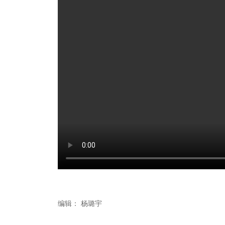
编辑：
杨璐宇