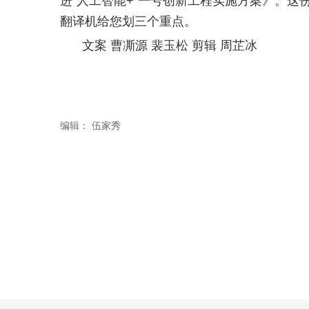
进“人工智能+”一号创新工程实施方案》。这
翻译机给您划三个重点。
文案 曹凘源 裴玉松 剪辑 周芷冰
编辑：
伍家秀