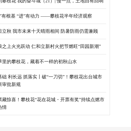
的攀枝花 我的奋斗城（21）| 慢一点，土地自有回响
“稳”有根基 “进”有动力 ——攀枝花半年经济观察
日立秋 我市未来十天晴雨相间 防暑防雨仍需兼顾
浪之上火光跃动 仁和立新村火把节燃旺“田园新潮”
季里的攀枝花，藏着不一样的初秋山水
基础 利长远 抓落实丨破“一刀切”！攀枝花出台城市
新审批新规
票藏惊喜！攀枝花“花在花城・开票有奖”持续点燃市
热情