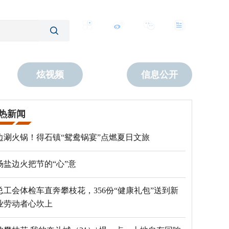
客户端
微博
公众号
数字报
炫视频
信息公开
热新闻
边涮火锅！得石镇“鸳鸯锅宴”点燃夏日文旅
场盐边火把节的“心”意
总工会体检车直奔攀枝花，356份“健康礼包”送到新
业劳动者心坎上