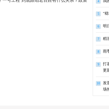
份“一号工程”到底跟咱老百姓有什么关系？政策
我
4
5
明
6
稻
7
雨
8
打
9
更
发
10
场