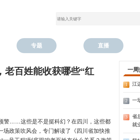
专题
直播
，老百姓能收获哪些“红
一周
江
1
一
2
省
3
级预警……这些是不是挺科幻？在四川，这些都
就
了一场政策吹风会，专门解读了《四川省加快推