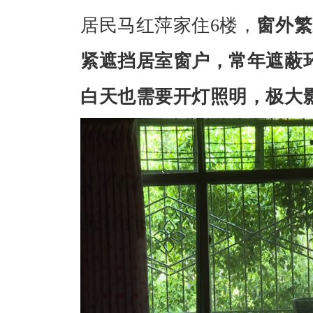
居民马红萍家住6楼，
窗外繁
紧遮挡居室窗户，常年遮蔽
白天也需要开灯照明，极大