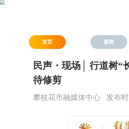
首页
新闻
民声・现场│ 行道树“长
待修剪
攀枝花市融媒体中心
发布时间：