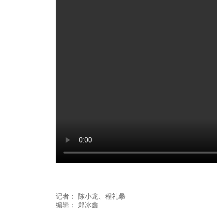
记者：
陈小龙
、程礼攀
编辑：
郑冰鑫