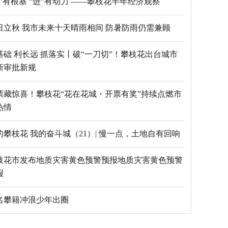
“稳”有根基 “进”有动力 ——攀枝花半年经济观察
日立秋 我市未来十天晴雨相间 防暑防雨仍需兼顾
基础 利长远 抓落实丨破“一刀切”！攀枝花出台城市
新审批新规
票藏惊喜！攀枝花“花在花城・开票有奖”持续点燃市
热情
的攀枝花 我的奋斗城（21）| 慢一点，土地自有回响
枝花市发布地质灾害黄色预警预报地质灾害黄色预警
报
5名攀籍冲浪少年出圈