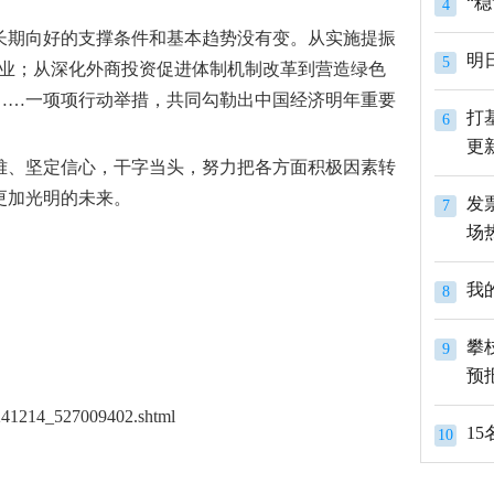
4
长期向好的支撑条件和基本趋势没有变。从实施提振
明
5
产业；从深化外商投资促进体制机制改革到营造绿色
……一项项行动举措，共同勾勒出中国经济明年重要
打
6
更
困难、坚定信心，干字当头，努力把各方面积极因素转
更加光明的未来。
发
7
场
我
8
攀
9
预
20241214_527009402.shtml
1
10