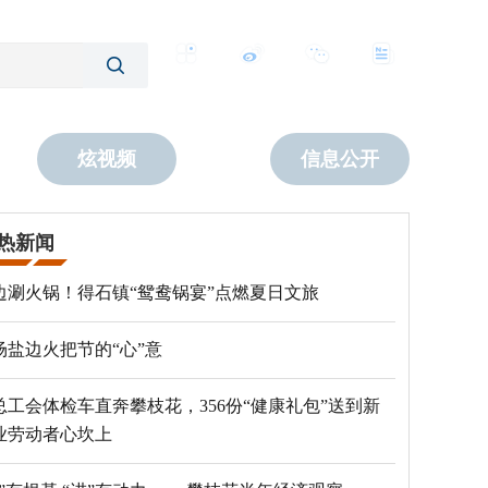
客户端
微博
公众号
数字报
炫视频
信息公开
热新闻
边涮火锅！得石镇“鸳鸯锅宴”点燃夏日文旅
场盐边火把节的“心”意
总工会体检车直奔攀枝花，356份“健康礼包”送到新
业劳动者心坎上