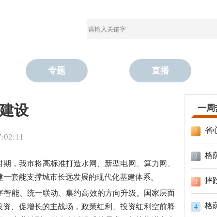
专题
直播
划建设
一周
省
1
02:11
格
2
五” 时期，我市将高标准打造水网、新型电网、算力网、
建一套能支撑城市长远发展的现代化基建体系。
摔
3
字智能、统一联动、集约高效的方向升级。国家层面
格
稳投资、促增长的主战场，政策红利、投资红利空前释
4