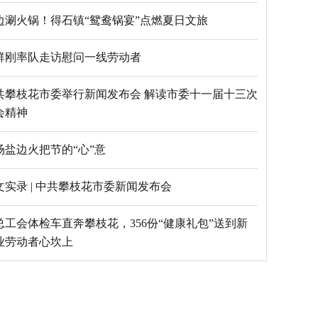
边涮火锅！得石镇“鸳鸯锅宴”点燃夏日文旅
群刚率队走访慰问一线劳动者
共攀枝花市委举行新闻发布会 解读市委十一届十三次
会精神
场盐边火把节的“心”意
文实录 | 中共攀枝花市委新闻发布会
总工会体检车直奔攀枝花，356份“健康礼包”送到新
业劳动者心坎上