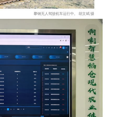
攀钢无人驾驶机车运行中。 胡文斌/摄