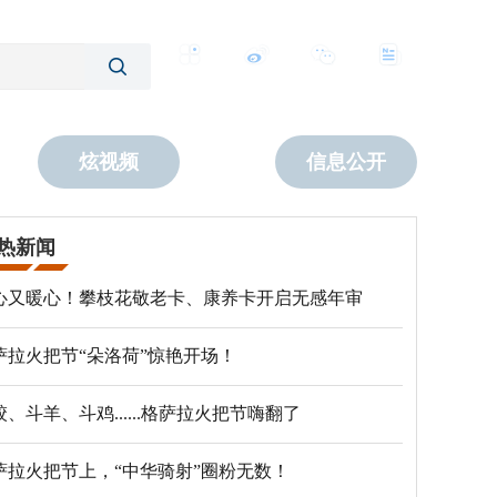
客户端
微博
公众号
数字报
炫视频
信息公开
热新闻
心又暖心！攀枝花敬老卡、康养卡开启无感年审
萨拉火把节“朵洛荷”惊艳开场！
跤、斗羊、斗鸡......格萨拉火把节嗨翻了
萨拉火把节上，“中华骑射”圈粉无数！