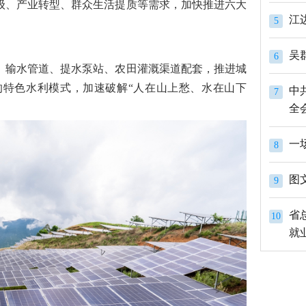
级、产业转型、群众生活提质等需求，加快推进六大
江
5
吴
6
、输水管道、提水泵站、农田灌溉渠道配套，推进城
特色水利模式，加速破解“人在山上愁、水在山下
中
7
全
一
8
图
9
省
10
就