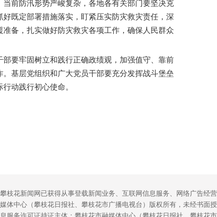
。当前防汛形势严峻复杂，各地各有关部门要坚决克
抓好既定部署措施落实，盯紧压实防灾救灾责任，深
援准备，扎实做好防灾救灾各项工作，确保人民群众
干部要牢固树立和践行正确政绩观，加强值守、靠前
作。基层党组织和广大党员干部要充分发挥战斗堡垒
际行动践行初心使命。
攀枝花新闻网已获得从事登载新闻业务、互联网信息服务、网络广告经营
媒体中心（攀枝花日报社、攀枝花市广播电视台）版权所有，未经书面授
息服务许可证持证主体：攀枝花市融媒体中心（攀枝花日报社、攀枝花市