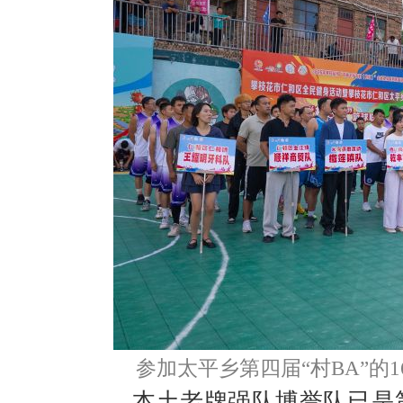
参加太平乡第四届“村BA”的
本土老牌强队博誉队已是