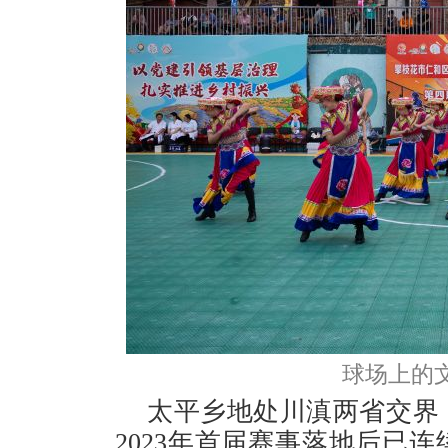
球场上的
太平乡地处川滇两省交界
2023年首届赛事落地后已