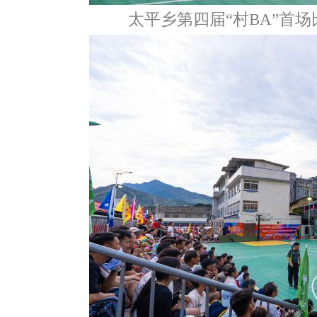
太平乡第四届“村BA”首