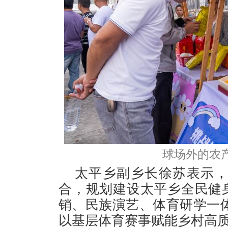
球场外的农
太平乡副乡长徐苏表示，
合，规划建设太平乡全民健
销、民族演艺、体育研学一体
以基层体育赛事赋能乡村高