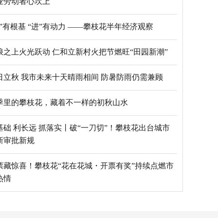
业劳动者心坎上
“稳”有根基 “进”有动力 ——攀枝花半年经济观察
浪之上火光跃动 仁和立新村火把节燃旺“田园新潮”
日立秋 我市未来十天晴雨相间 防暑防雨仍需兼顾
季里的攀枝花，藏着不一样的初秋山水
基础 利长远 抓落实丨破“一刀切”！攀枝花出台城市
新审批新规
票藏惊喜！攀枝花“花在花城・开票有奖”持续点燃市
热情