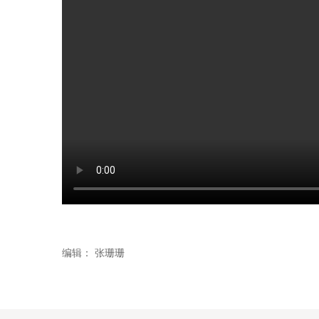
编辑：
张珊珊