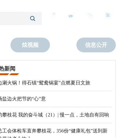
客户端
微博
公众号
数字报
炫视频
信息公开
热新闻
边涮火锅！得石镇“鸳鸯锅宴”点燃夏日文旅
场盐边火把节的“心”意
的攀枝花 我的奋斗城（21）| 慢一点，土地自有回响
总工会体检车直奔攀枝花，356份“健康礼包”送到新