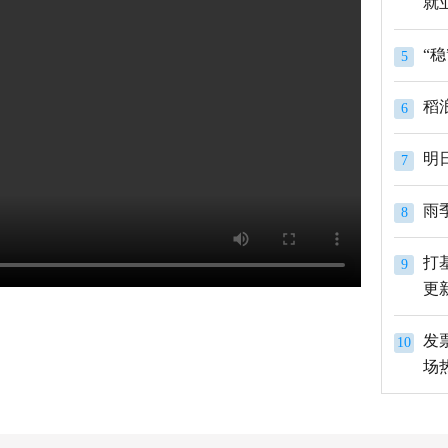
就
5
稻
6
明
7
雨
8
打
9
更
发
10
场