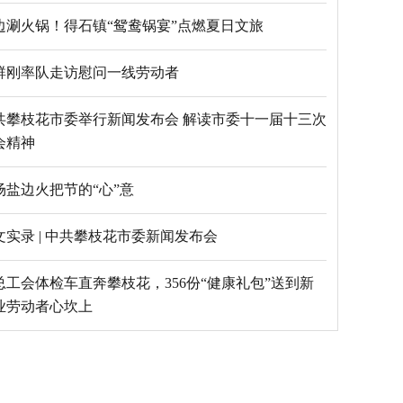
边涮火锅！得石镇“鸳鸯锅宴”点燃夏日文旅
群刚率队走访慰问一线劳动者
共攀枝花市委举行新闻发布会 解读市委十一届十三次
会精神
场盐边火把节的“心”意
文实录 | 中共攀枝花市委新闻发布会
总工会体检车直奔攀枝花，356份“健康礼包”送到新
业劳动者心坎上