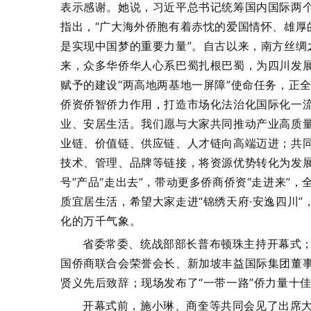
表示感谢。她说，习近平总书记统筹国内国际两个
指出，“广大海外侨胞有着赤忱的爱国情怀、雄厚
是实现中国梦的重要力量”。自古以来，南方丝绸
来，众多华侨华人心系巴蜀扎根巴蜀，为四川发
赋予的建设“两高地两基地一屏障”使命任务，正
侨资侨智侨力作用，打造市场化法治化国际化一
业、安居生活。我们愿与大家共同推动产业高质
业链、价值链、供应链、人才链向高端迈进；共
技术、管理、品牌等链接，将资源优势转化为发展
号”产品“走出去”，带动更多侨商侨资“走进来”
质宜居生活，希望大家走进“锦绣天府·安逸四川
化的万千气象。
省委常委、统战部部长普布顿珠主持开幕式
国侨商联合会荣誉会长、新加坡丰益国际集团董
贤义先后致辞；现场发布了“一带一路”侨力量十
开幕式前，施小琳、商奎等共同会见了出席