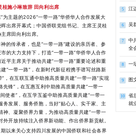
灵桂施小琳致辞 田向利出席
江
5
”为主题的2026“一带一路”华侨华人合作发展大
吴
晓晖出席开幕式；中国侨联党组书记、主席王灵桂
6
协主席田向利出席。
中
7
神的传承者，也是“一带一路”建设的亲历者、参
全
市的大力支持下，打造“一带一路”华侨华人合作
近平主席关于推动共建“一带一路”重要论述和重
一
8
建“一带一路”，在新时代新征程携手谱写丝路新
带”，在互联互通中助推高质量共建“一带一路”实现
图
9
路先锋”，在互惠互利中助推高质量共建“一带一
民间使者”，在互学互鉴中助推高质量共建“一带一
省
10
服务发展、服务侨胞，当好“贴心人、实干家、主
就
精神、凝聚侨界力量，为推动高质量共建“一带一
对外开放持续注入侨界新动能、作出侨界新贡献。
长期以来关心支持四川发展的中国侨联和社会各界