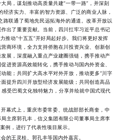
大局，谋划推动高质量共建“一带一路”，并深刻
的经济实力、丰富的智力资源、广泛的商业人脉，
之路联通了蜀地先民远拓海外的通道。改革开放以
展作出了重要贡献。当前，四川扛牢习近平总书记
全力推动“十五五”开好局起好步。我们将更好发挥
流营商环境，全力支持侨胞在川投资兴业、创新创
量发展，深度融入重点产业建圈强链，携手推动产
同促进资源高效能转化，携手推动与国内外资金、
动能；共同扩大高水平对外开放，推动更多“川字
，全面提升四川开放型经济发展能级；共同创造高品
”，感受巴蜀文化独特魅力，分享并绘就中国式现代
；开幕式上，重庆市委常委、统战部部长商奎，中
事局主席郭孔丰，信义集团有限公司董事局主席李
佳案例，进行了代表性项目展示。
大会的王灵桂、郭孔丰等国内外嘉宾。