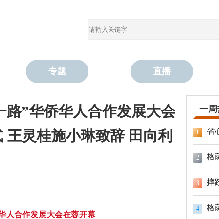
专题
直播
带一路”华侨华人合作发展大会
一周
省
 王灵桂施小琳致辞 田向利
1
格
2
摔
3
格
4
华侨华人合作发展大会在蓉开幕