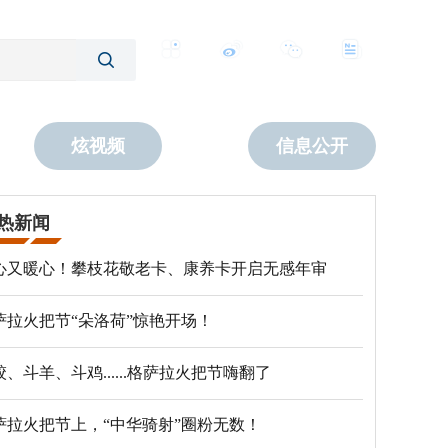
客户端
微博
公众号
数字报
炫视频
信息公开
热新闻
心又暖心！攀枝花敬老卡、康养卡开启无感年审
萨拉火把节“朵洛荷”惊艳开场！
跤、斗羊、斗鸡......格萨拉火把节嗨翻了
萨拉火把节上，“中华骑射”圈粉无数！