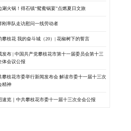
边涮火锅！得石镇“鸳鸯锅宴”点燃夏日文旅
群刚率队走访慰问一线劳动者
的攀枝花 我的奋斗城（20）| 花椒树下的誓言
威发布 | 中国共产党攀枝花市第十一届委员会第十三
全体会议公报
共攀枝花市委举行新闻发布会 解读市委十一届十三次
会精神
图速览｜中共攀枝花市委十一届十三次全会公报