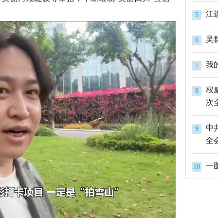
江
5
吴
6
我
7
权
8
次
中
9
全
一
10