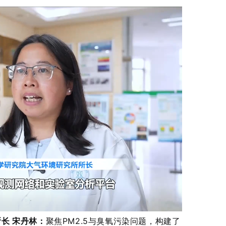
长 宋丹林：
聚焦PM2.5与臭氧污染问题，构建了