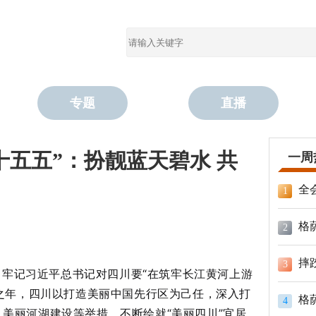
专题
直播
十五五”：扮靓蓝天碧水 共
一周
全
1
格
2
摔
3
牢记习近平总书记对四川要“在筑牢长江黄河上游
局之年，四川以打造美丽中国先行区为己任，深入打
格
4
美丽河湖建设等举措，不断绘就“美丽四川”宜居