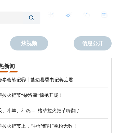
客户端
微博
公众号
数字报
炫视频
信息公开
热新闻
会参会笔记⑤丨盐边县委书记蒋启君
萨拉火把节“朵洛荷”惊艳开场！
跤、斗羊、斗鸡......格萨拉火把节嗨翻了
萨拉火把节上，“中华骑射”圈粉无数！