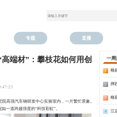
专题
直播
到“高端材”：攀枝花如何用创
一周
格
1
摔
2
47:23
格
3
究院高强汽车钢研发中心实验室内，一片繁忙景象。
如一道跨越强度的“科技彩虹”。
江
4