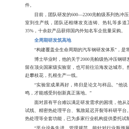
件。
目前，团队研发的600—2200兆帕级系列热冲
室到生产线，团队还相继攻克连铸、热轧等多道工
35%，十余款产品获得国内外知名车企批量采购。
全周期研发筑高地
“构建覆盖全生命周期的汽车钢研发体系”，是
博士毕业时，他的关于2000兆帕级热冲压钢
留在顶尖国家级实验室，也可前往沿海发达城市。
赴攀枝花，扎根生产一线。
“实验室成果再好，终归是论文与样品。”他
鸣，才能感受到创新真正落地。”
面对原有平台难以满足研发需求的困境，他从
试线、精密热处理平台、氢致延迟开裂等科研平台
热处理等全套功能，已为多家行业机构提供委托试
“平台设备先进、管理规范，能针对行业瓶颈