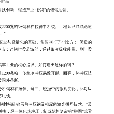
钢样品
技创新、锻造产业“脊梁”的铿锵足音。
枚2200兆帕级钢样在拉伸中断裂。工程师尹晶晶迅速
…”
安全与轻量化的基础。常智渊打了个比方：“优质的
冲击；该韧时柔若游丝，通过形变吸收能量。刚与柔
汽车工业的核心追求。如何造出这样的钢？
过1200兆帕，传统冷冲压易致开裂、回弹，热冲压技
被国外垄断。
分析钢材在拉伸、弯曲、碰撞中的微观变化，比对应
艺瓶颈。
高韧性铝硅镀层热冲压钢及相应的激光拼焊技术。”常
接，经一体化热冲压，制成结构复杂的“拼图”式零