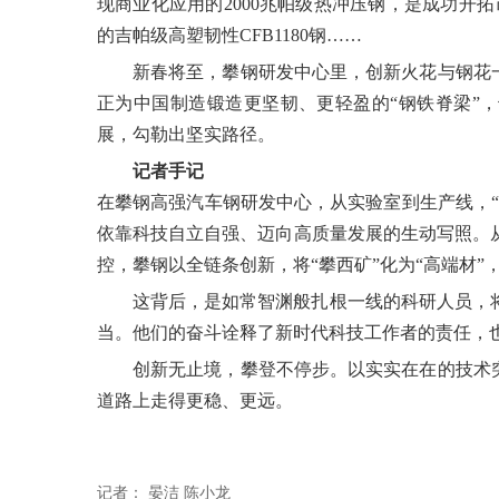
现商业化应用的2000兆帕级热冲压钢，是成功开拓
的吉帕级高塑韧性CFB1180钢……
新春将至，攀钢研发中心里，创新火花与钢花
正为中国制造锻造更坚韧、更轻盈的“钢铁脊梁”
展，勾勒出坚实路径。
记者手记
在攀钢高强汽车钢研发中心，从实验室到生产线，“
依靠科技自立自强、迈向高质量发展的生动写照。从
控，攀钢以全链条创新，将“攀西矿”化为“高端材
这背后，是如常智渊般扎根一线的科研人员，
当。他们的奋斗诠释了新时代科技工作者的责任，
创新无止境，攀登不停步。以实实在在的技术
道路上走得更稳、更远。
记者：
晏洁 陈小龙