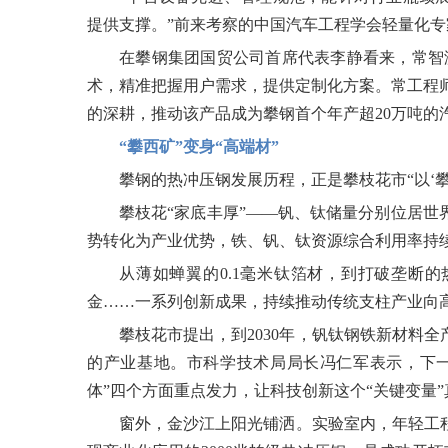
提供支撑。”前来考察的中国汽车工程学会轻量化专
在攀钢集团国贸公司首席代表李静看来，常智
术，精准把握用户需求，提供定制化方案。常工程师
的深耕，推动该产品成为攀钢首个年产超20万吨的
“攀西矿”变身“高端材”
攀钢的热冲压钢发展历程，正是攀枝花市“以‘攀
攀枝花“家底丰厚”——钒、钛储量分别位居
势转化为产业优势，铁、钒、钛资源综合利用率持
从薄如蝉翼的0.1毫米钛箔材，到打破垄断
金……一系列创新成果，持续推动传统支柱产业向
攀枝花市提出，到2030年，钒钛钢铁新材料全
的产业基地。市科学技术局局长冯仁军表示，下一
体”四个方面重点发力，让科技创新这个“关键变量”
窗外，金沙江上阳光铺洒。实验室内，年轻工