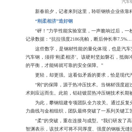
汽车
新春前夕，记者来到这里，聆听钢铁企业依靠科
“刚柔相济”造好钢
“砰！”力学性能实验室里，一声脆响过后，一
记录数据：“抗拉强度2186兆帕，断后伸长率7.5%…
这些数字，是钢材性能的量化体现，也是汽车
汽车钢，须得‘刚柔相济’。该硬时坚如磐石，抵御
的平衡，才能铸就可靠的安全保障。”
更轻，却更强。这看似矛盾的要求，恰是现代
“刚”的保障，源于热冲压技术。当钢材强度超
术则应运而生。此前，铝硅镀层热冲压钢技术长期
为此，攀钢组建专项团队全力攻关。通过反复
力曲线与金相组织，团队最终突破了一系列关键工
“柔”的突破，重在连接与成型。“我们研发了
智渊表示，该技术可将不同厚度、强度的钢板无缝拼