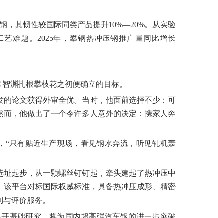
压钢，其韧性较国际同类产品提升10%—20%。从实验
艺难题。2025年，攀钢热冲压钢推广量同比增长
常智渊扎根攀枝花之初便确立的目标。
研发的论文获得外审全优。当时，他面前选择不少：可
然而，他做出了一个令许多人意外的决定：携家人奔
说，“只有贴近生产现场，看见钢水奔流，听见轧机轰
选址起步，从一颗螺丝钉钉起，牵头建起了热冲压中
。该平台对标国际权威标准，具备热冲压成形、精密
制与评价服务。
展开基础研究，将为国内超高强汽车钢的进一步突破