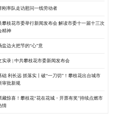
群刚率队走访慰问一线劳动者
共攀枝花市委举行新闻发布会 解读市委十一届十三次
会精神
场盐边火把节的“心”意
文实录 | 中共攀枝花市委新闻发布会
基础 利长远 抓落实丨破“一刀切”！攀枝花出台城市
新审批新规
票藏惊喜！攀枝花“花在花城・开票有奖”持续点燃市
热情