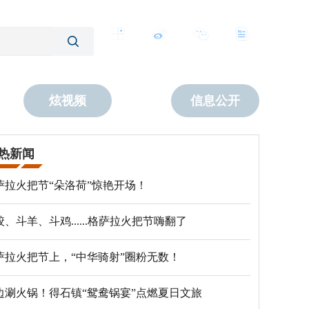
客户端
微博
公众号
数字报
炫视频
信息公开
热新闻
萨拉火把节“朵洛荷”惊艳开场！
跤、斗羊、斗鸡......格萨拉火把节嗨翻了
萨拉火把节上，“中华骑射”圈粉无数！
边涮火锅！得石镇“鸳鸯锅宴”点燃夏日文旅