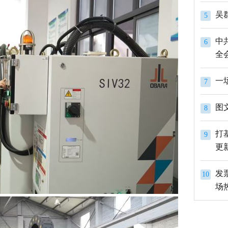
吴
5
中
6
全
一
7
图
8
打
9
更
发
10
场