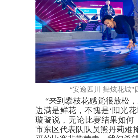
“安逸四川 舞炫花城
“来到攀枝花感觉很放松
边满是鲜花，不愧是‘阳光花
璇璇说，无论比赛结果如何
市东区代表队队员熊丹莉难