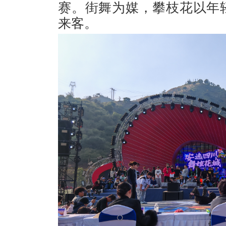
赛。街舞为媒，攀枝花以年
来客。