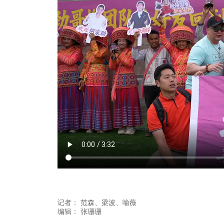
记者：
范森
、梁波
、喻薇
编辑：
张珊珊