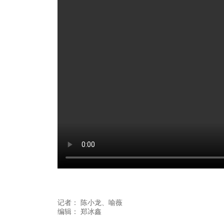
记者：
陈小龙
、喻薇
编辑：
郑冰鑫