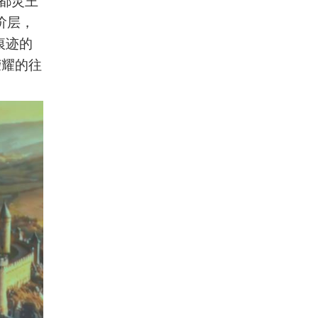
都灵王
阶层，
痕迹的
荣耀的往