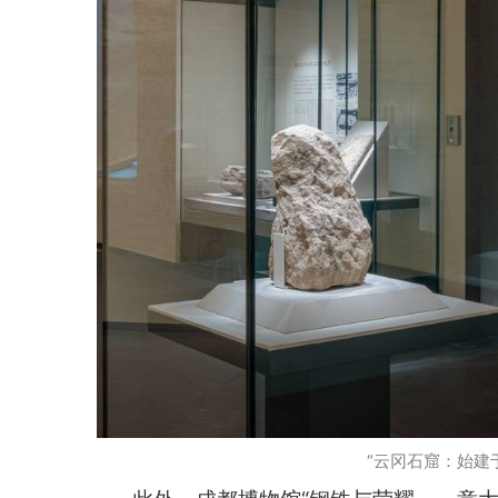
“云冈石窟：始建