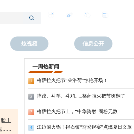
客户端
微博
公众号
数字报
炫视频
信息公开
一周热新闻
格萨拉火把节“朵洛荷”惊艳开场！
1
摔跤、斗羊、斗鸡......格萨拉火把节嗨翻了
2
格萨拉火把节上，“中华骑射”圈粉无数！
3
的脸上
江边涮火锅！得石镇“鸳鸯锅宴”点燃夏日文旅
4
点……