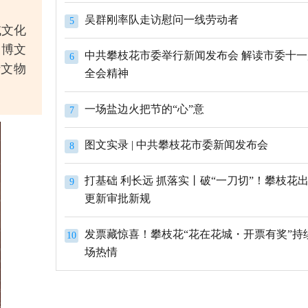
吴群刚率队走访慰问一线劳动者
5
域文化
文博文
中共攀枝花市委举行新闻发布会 解读市委十
6
于文物
全会精神
一场盐边火把节的“心”意
7
图文实录 | 中共攀枝花市委新闻发布会
8
打基础 利长远 抓落实丨破“一刀切”！攀枝花
9
更新审批新规
发票藏惊喜！攀枝花“花在花城・开票有奖”持
10
场热情