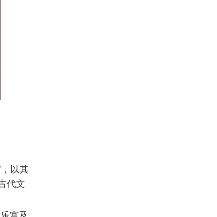
宫，以其
古代文
永乐宫及