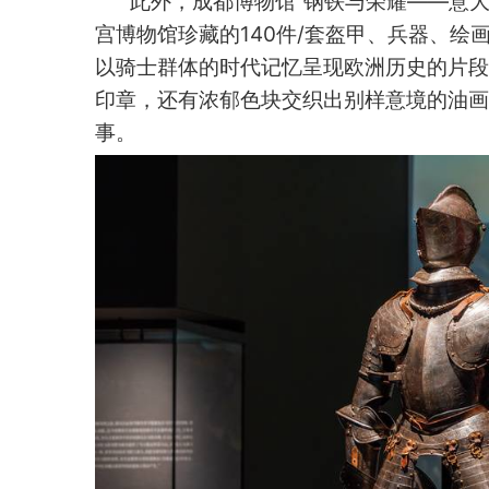
此外，成都博物馆“钢铁与荣耀——意
宫博物馆珍藏的140件/套盔甲、兵器、
以骑士群体的时代记忆呈现欧洲历史的片段
印章，还有浓郁色块交织出别样意境的油画
事。