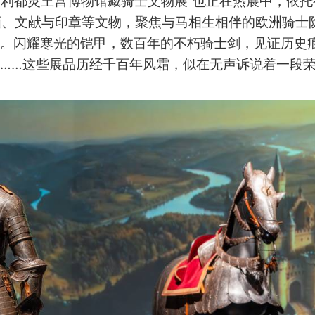
大利都灵王宫博物馆藏骑士文物展”也正在热展中，依托
绘画、文献与印章等文物，聚焦与马相生相伴的欧洲骑士
。闪耀寒光的铠甲，数百年的不朽骑士剑，见证历史
……这些展品历经千百年风霜，似在无声诉说着一段