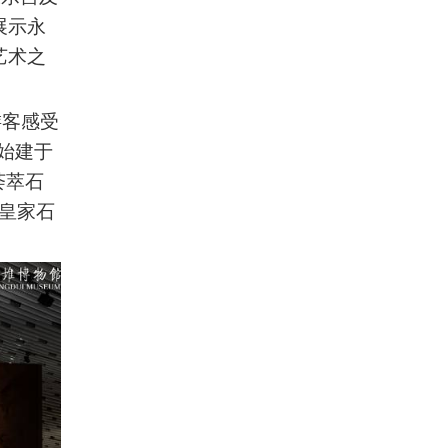
展示永
艺术之
游客感受
始建于
荟萃石
“皇家石