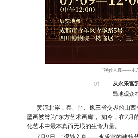
“观妙入真——永
01
从永乐宫
蜀地观众
黄河北岸，秦、晋、豫三省交界的山西
壁画被誉为“东方艺术画廊”。如今，在7
化艺术中最本真而无垠的生命力量。
7月9日，“观妙入真——永乐宫的建筑